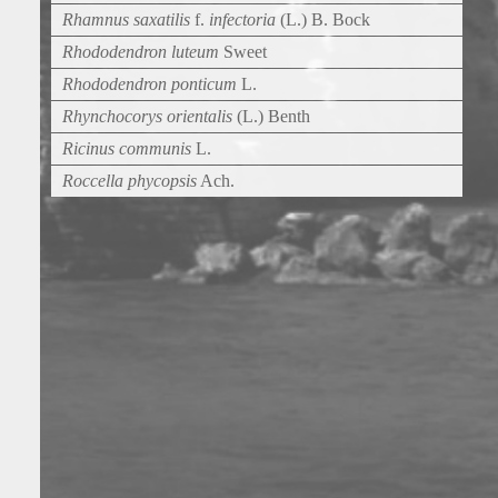
Rhamnus saxatilis
f.
infectoria
(L.) B. Bock
Rhododendron luteum
Sweet
Rhododendron ponticum
L.
Rhynchocorys orientalis
(L.) Benth
Ricinus communis
L.
Roccella phycopsis
Ach.