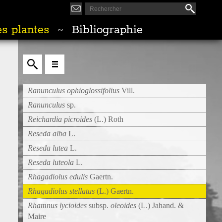
s plantes
Bibliographie
~
Ranunculus ophioglossifolius
Vill.
Ranunculus
sp.
Reichardia picroides
(L.) Roth
Reseda alba
L.
Reseda lutea
L.
Reseda luteola
L.
Rhagadiolus edulis
Gaertn.
Rhagadiolus stellatus
(L.) Gaertn.
Rhamnus lycioides
subsp.
oleoides
(L.) Jahand. &
Maire