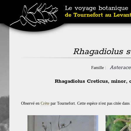
Le voyage botanique
de Tournefort au Levan
Rhagadiolus st
Asterace
Famille :
Rhagadiolus Creticus, minor, c
Observé en
Crète
par Tournefort. Cette espèce n'est pas citée dans 