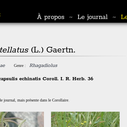
t
À propos
Le journal
Le
~
~
ellatus
(L.) Gaertn.
ae
Rhagadiolus
Genre :
apsulis echinatis Coroll. I. R. Herb. 36
le journal, mais présente dans le Corollaire.