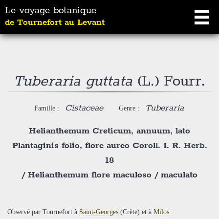
Le voyage botanique
de Tournefort au Levant
Tuberaria guttata
(L.) Fourr.
Cistaceae
Tuberaria
Famille :
Genre :
Helianthemum Creticum, annuum, lato
Plantaginis folio, flore aureo Coroll. I. R. Herb.
18
/
Helianthemum flore maculoso / maculato
Observé par Tournefort à
Saint-Georges
(Crète) et à
Milos
.