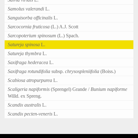
Samolus valerandi
L.
Sanguisorba officinalis
L.
Sarcocornia fruticosa
(L.) A.J. Scott
Sarcopoterium spinosum
(L.) Spach.
Satureja spinosa
L.
Satureja thymbra
L.
Saxifraga hederacea
L.
Saxifraga rotundifolia
subsp.
chrysospleniifolia
(Boiss.)
Scabiosa atropurpurea
L.
Scaligeria napiformis
(Sprengel) Grande /
Bunium napiforme
Willd. ex Spreng.
Scandix australis
L.
Scandix pecten-veneris
L.