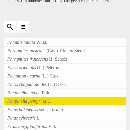
branches. Les ombelles sont petites, chargées de fleurs blanches. "
Phlomis lanata
Willd.
Phragmites australis
(Cav.) Trin. ex Steud.
Phragmites frutescens
H. Scholz
Picea orientalis
(L.) Peterm.
Picnomon acarna
(L.) Cass
Picris rhagadioloides
(L.) Desf.
Pimpinella cretica
Poir.
Pimpinella peregrina
L.
Pinus
halepensis
subsp.
brutia
Pinus sylvestris
L.
Pirus amygdaliformis
Vill.