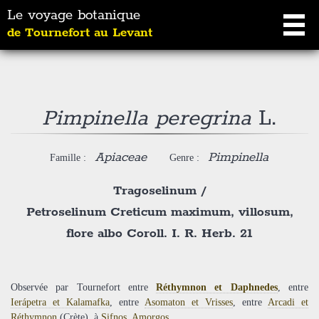
Le voyage botanique
de Tournefort au Levant
Pimpinella peregrina
L.
Apiaceae
Pimpinella
Famille :
Genre :
Tragoselinum
/
Petroselinum Creticum maximum, villosum,
flore albo Coroll. I. R. Herb. 21
Observée par Tournefort entre
Réthymnon et Daphnedes
, entre
Ierápetra et Kalamafka
, entre
Asomaton et Vrisses
, entre
Arcadi et
Réthymnon
(Crète), à
Sifnos
,
Amorgos
.