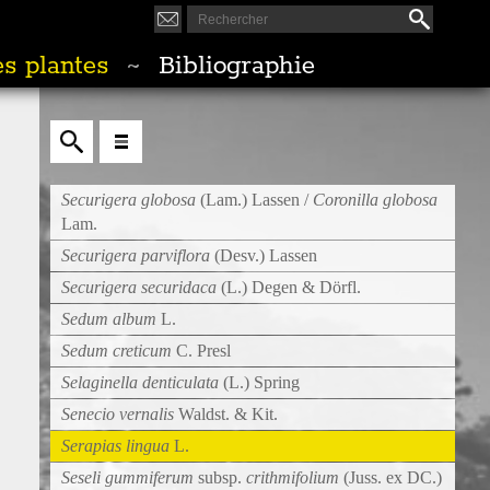
s plantes
Bibliographie
~
Securigera globosa
(Lam.) Lassen /
Coronilla globosa
Lam.
Securigera parviflora
(Desv.) Lassen
Securigera securidaca
(L.) Degen & Dörfl.
Sedum album
L.
Sedum creticum
C. Presl
Selaginella denticulata
(L.) Spring
Senecio vernalis
Waldst. & Kit.
Serapias lingua
L.
Seseli gummiferum
subsp.
crithmifolium
(Juss. ex DC.)