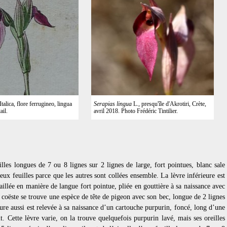
talica, flore ferrugineo, lingua
Serapias lingua
L., presqu'île d'Akrotiri, Crète,
ail.
avril 2018. Photo Frédéric Tintilier.
lles longues de 7 ou 8 lignes sur 2 lignes de large, fort pointues, blanc sale
eux feuilles parce que les autres sont collées ensemble. La lèvre inférieure est
aillée en manière de langue fort pointue, pliée en gouttière à sa naissance avec
a coëste se trouve une espèce de tête de pigeon avec son bec, longue de 2 lignes
eure aussi est relevée à sa naissance d’un cartouche purpurin, foncé, long d’une
. Cette lèvre varie, on la trouve quelquefois purpurin lavé, mais ses oreilles