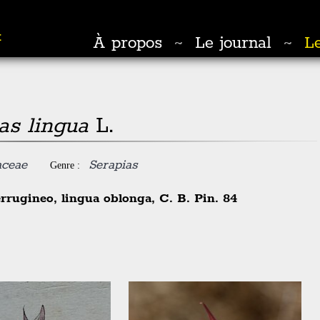
t
À propos
Le journal
Le
~
~
as lingua
L.
aceae
Serapias
Genre :
ferrugineo, lingua oblonga, C. B. Pin. 84