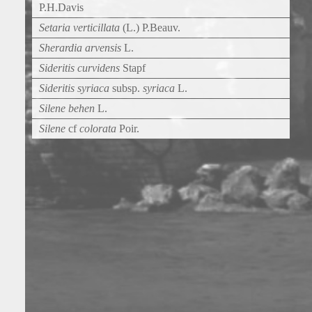
P.H.Davis
Setaria verticillata
(L.) P.Beauv.
Sherardia arvensis
L.
Sideritis curvidens
Stapf
Sideritis syriaca
subsp.
syriaca
L.
Silene behen
L.
Silene
cf
colorata
Poir.