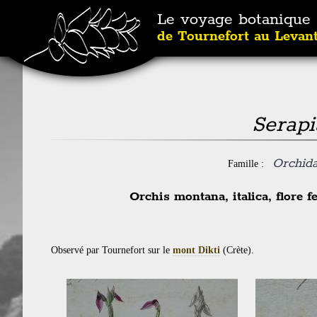
Le voyage botanique
de Tournefort au Levan
Serapi
Orchid
Famille :
Orchis montana, italica, flore 
Observé par Tournefort sur le
mont Dikti
(Crète).