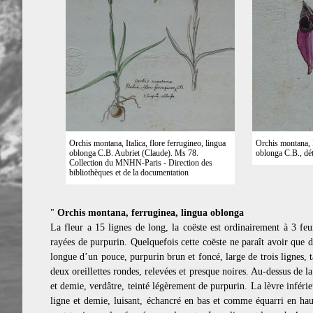
Orchis montana, Italica, flore ferrugineo, lingua
Orchis montana, I
oblonga C.B. Aubriet (Claude). Ms 78.
oblonga C.B., dét
Collection du MNHN-Paris - Direction des
bibliothèques et de la documentation
"
Orchis montana, ferruginea, lingua oblonga
La fleur a 15 lignes de long, la coëste est ordinairement à 3 feui
rayées de purpurin. Quelquefois cette coëste ne paraît avoir que d
longue d’un pouce, purpurin brun et foncé, large de trois lignes, t
deux oreillettes rondes, relevées et presque noires. Au-dessus de l
et demie, verdâtre, teinté légèrement de purpurin. La lèvre inféri
ligne et demie, luisant, échancré en bas et comme équarri en haut