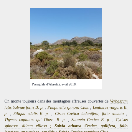
Presqu'île d'Akrotiri, avril 2018.
On monte toujours dans des montagnes affreuses couvertes de
Verbascum
latis Salviae foliis B. p.
;
Pimpinella spinosa Clus.
;
Lentiscus vulgaris B.
p.
;
Siliqua edulis B. p.
;
Cistus Cretica ladanifera, folio sinuato
;
Thymus capitatus qui Diosc. B. p.
;
Satureia Cretica B. p.
;
Cytisus
spinosus siliqua villosa ;
Salvia
arborea Cretica, gallifera, folio