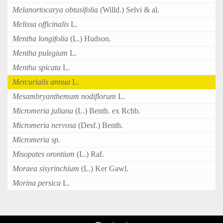
Melanortocarya obtusifolia
(Willd.) Selvi & al.
Melissa officinalis
L.
Mentha longifolia
(L.) Hudson.
Mentha pulegium
L.
Mentha spicata
L.
Mercurialis annua
L.
Mesambryanthemum nodiflorum
L.
Micromeria juliana
(L.) Benth. ex Rchb.
Micromeria nervosa
(Desf.) Benth.
Micromeria sp.
Misopates orontium
(L.) Raf.
Moraea sisyrinchium
(L.) Ker Gawl.
Morina persica
L.