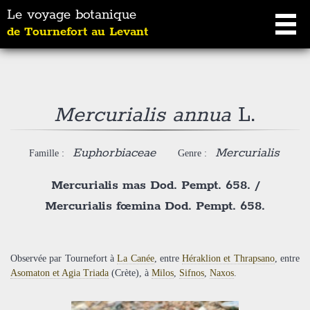
Le voyage botanique
de Tournefort au Levant
Mercurialis annua
L.
Euphorbiaceae
Mercurialis
Famille :
Genre :
Mercurialis mas Dod. Pempt. 658.
/
Mercurialis fœmina Dod. Pempt. 658.
Observée par Tournefort à
La Canée
, entre
Héraklion et Thrapsano
, entre
Asomaton et Agia Triada
(Crète), à
Milos
,
Sifnos
,
Naxos
.