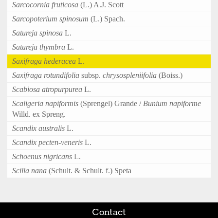
Sarcocornia fruticosa
(L.) A.J. Scott
Sarcopoterium spinosum
(L.) Spach.
Satureja spinosa
L.
Satureja thymbra
L.
Saxifraga hederacea
L.
Saxifraga rotundifolia
subsp.
chrysospleniifolia
(Boiss.)
Scabiosa atropurpurea
L.
Scaligeria napiformis
(Sprengel) Grande /
Bunium napiforme
Willd. ex Spreng.
Scandix australis
L.
Scandix pecten-veneris
L.
Schoenus nigricans
L.
Scilla nana
(Schult. & Schult. f.) Speta
Contact