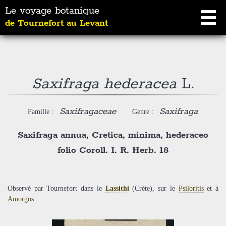
Le voyage botanique
de Tournefort au Levant
Saxifraga hederacea
L.
Saxifragaceae
Saxifraga
Famille :
Genre :
Saxifraga annua, Cretica, minima, hederaceo
folio Coroll. I. R. Herb. 18
Observé par Tournefort dans le
Lassithi
(Crète), sur le
Psiloritis
et à
Amorgos
.