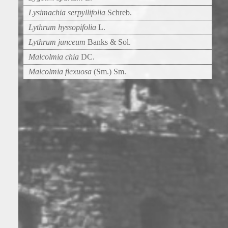
Lysimachia serpyllifolia
Schreb.
Lythrum hyssopifolia
L.
Lythrum junceum
Banks & Sol.
Malcolmia chia
DC.
Malcolmia flexuosa
(Sm.) Sm.