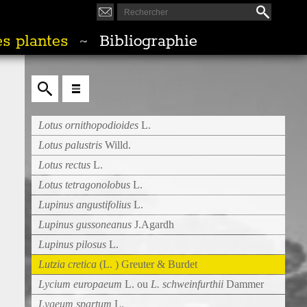
s plantes
Bibliographie
~
Lotus ornithopodioides
L.
Lotus palustris
Willd.
Lotus rectus
L.
Lotus tetragonolobus
L.
Lupinus angustifolius
L.
Lupinus gussoneanus
J.Agardh
Lupinus pilosus
L.
Lutzia cretica
(L. ) Greuter & Burdet
Lycium
europaeum
L. ou
L. schweinfurthii
Dammer
Lygeum spartum
L.