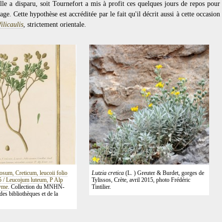
 elle a disparu, soit Tournefort a mis à profit ces quelques jours de repos pour
ge. Cette hypothèse est accréditée par le fait qu'il décrit aussi à cette occasion
filicaulis
, strictement orientale.
osum, Creticum, leucoii folio
Lutzia cretica
(L. ) Greuter & Burdet, gorges de
15 / Leucojum luteum, P Alp
Tylissos, Crète, avril 2015, photo Frédéric
yme
. Collection du MNHN-
Tintilier.
des bibliothèques et de la