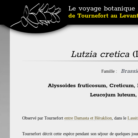
Le voyage botanique
de Tournefort au Levan
Lutzia cretica
(
Brassi
Famille :
Alyssoides fruticosum, Creticum, L
Leucojum luteum, 
Observé par Tournefort
entre Damasta et
Héraklion
, dans le
Lassit
Tournefort décrit cette espèce pendant son séjour de quelques jou