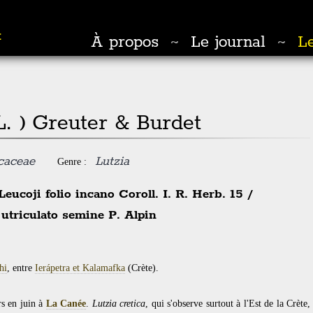
t
À propos
Le journal
Le
~
~
L. ) Greuter & Burdet
caceae
Lutzia
Genre :
eucoji folio incano Coroll. I. R. Herb. 15
/
utriculato semine P. Alpin
hi
, entre
Ierápetra et Kalamafka
(Crète).
rs en juin à
La Canée
.
Lutzia cretica
, qui s'observe surtout à l'Est de la Crète,