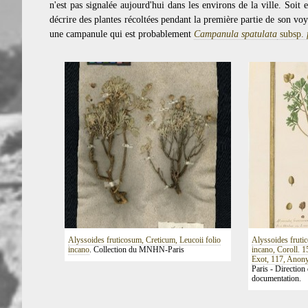
n'est pas signalée aujourd'hui dans les environs de la ville. Soit
décrire des plantes récoltées pendant la première partie de son voya
une campanule qui est probablement
Campanula spatulata
subsp.
Alyssoides fruticosum, Creticum, Leucoii folio
Alyssoides frutic
incano
. Collection du MNHN-Paris
incano, Coroll. 
Exot, 117, Anon
Paris - Direction 
documentation.