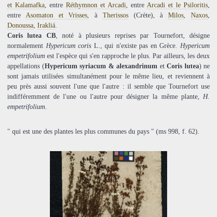
et Kalamafka
, entre
Réthymnon et Arcadi
, entre
Arcadi et le Psiloritis
,
entre
Asomaton et Vrisses
, à
Therissos
(Crète), à
Milos
,
Naxos
,
Donoussa
,
Irakliá
.
Coris lutea CB
, noté à plusieurs reprises par Tournefort, désigne
normalement
Hypericum coris
L., qui n'existe pas en Grèce.
Hypericum
empetrifolium
est l'espèce qui s'en rapproche le plus. Par ailleurs, les deux
appellations (
Hypericum syriacum & alexandrinum
et
Coris lutea
) ne
sont jamais utilisées simultanément pour le même lieu, et reviennent à
peu près aussi souvent l'une que l'autre : il semble que Tournefort use
indifféremment de l'une ou l'autre pour désigner la même plante,
H.
empetrifolium
.
" qui est une des plantes les plus communes du pays " (ms 998, f. 62).