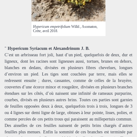
Hypericum empetrifolium
Willd., Asomaton,
Crète, avril 2018.
"
Hypericum Syriacum et Alexandrinum J. B.
C’est un arbrisseau fort joli, haut d’un pied, quelquefois de deux, dur et
ligneux, dont les racines sont ligneuses aussi, tortues, brunes en dehors,
blanches en dedans, divisées en plusieurs fibres chevelues, longues
d’environ un pied. Les tiges sont couchées par terre, mais elles se
redressent ensuite ; dures, cassantes, comme de celles de la bruyère,
couvertes d’une écorce mince et rougeâtre, divisées en plusieurs branches
étendues sur les côtés, d’où naissent une infinité de rameaux purpurins,
courbes, divisés en plusieurs autres brins. Toutes ces parties sont garnies
de feuilles opposées deux à deux, quelquefois trois à trois, longues de 3
ou 4 lignes sur demi ligne de large, obtuses à leur pointe, lisses, polies, et
comme percées de ces petits trous qui paraissent au millepertuis commun.
Des aisselles de ces feuilles naissent de petits brins chargés d’autres
feuilles plus menues. Enfin la sommité de ces branches est terminée par