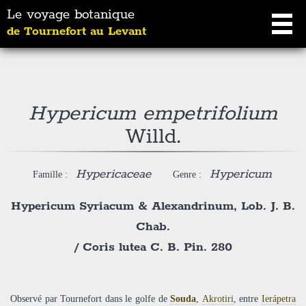
Le voyage botanique
de Tournefort au Levant
Hypericum empetrifolium
Willd.
Hypericaceae
Hypericum
Famille :
Genre :
Hypericum Syriacum & Alexandrinum, Lob. J. B.
Chab.
/
Coris lutea C. B. Pin. 280
Observé par Tournefort dans le golfe de
Souda
,
Akrotiri
, entre
Ierápetra