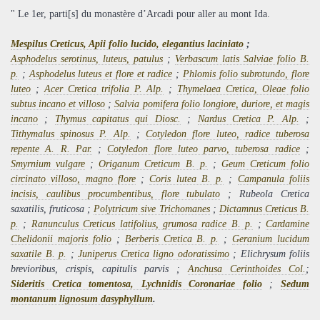
" Le 1er, parti[s] du monastère d’Arcadi pour aller au mont Ida.
Mespilus Creticus, Apii folio lucido, elegantius laciniato
;
Asphodelus serotinus, luteus, patulus
;
Verbascum latis Salviae folio B.
p.
;
Asphodelus luteus et flore et radice
;
Phlomis folio subrotundo, flore
luteo
;
Acer Cretica trifolia P. Alp.
;
Thymelaea Cretica, Oleae folio
subtus incano et villoso
;
Salvia pomifera folio longiore, duriore, et magis
incano
;
Thymus capitatus qui Diosc.
;
Nardus Cretica P. Alp.
;
Tithymalus spinosus P. Alp.
;
Cotyledon flore luteo, radice tuberosa
repente A. R. Par.
;
Cotyledon flore luteo parvo, tuberosa radice
;
Smyrnium vulgare
;
Origanum Creticum B. p.
;
Geum Creticum folio
circinato villoso, magno flore
;
Coris lutea B. p.
;
Campanula foliis
incisis, caulibus procumbentibus, flore tubulato
; Rubeola Cretica
saxatilis, fruticosa ;
Polytricum sive Trichomanes
;
Dictamnus Creticus B.
p.
;
Ranunculus Creticus latifolius, grumosa radice B. p.
;
Cardamine
Chelidonii majoris folio
;
Berberis Cretica B. p.
;
Geranium lucidum
saxatile B. p.
;
Juniperus Cretica ligno odoratissimo
; Elichrysum foliis
brevioribus, crispis, capitulis parvis ;
Anchusa Cerinthoides Col.
;
Sideritis Cretica tomentosa, Lychnidis Coronariae folio
;
Sedum
montanum lignosum dasyphyllum
.