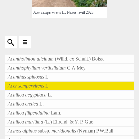
Acer sempervirens
L., Naxos, avril 2023.
Acantholimon ulicinum
(Willd. ex Schult.) Boiss.
Acanthophyllum verticillatum
C.A.Mey.
Acanthus spinosus
L.
Acer sempervirens
L.
Achillea aegyptiaca
L.
Achillea cretica
L.
Achillea filipendulina
Lam.
Achillea maritima
(L.) Ehrend. & Y. P. Guo
Acinos alpinus
subsp.
meridionalis
(Nyman) P.W.Ball