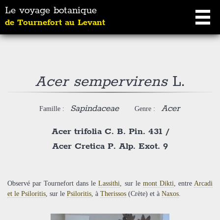
Le voyage botanique
de Tournefort au Levant
Acer sempervirens
L.
Sapindaceae
Acer
Famille :
Genre :
Acer trifolia C. B. Pin. 431
/
Acer Cretica P. Alp. Exot. 9
Observé par Tournefort dans le
Lassithi
, sur le
mont Dikti
, entre
Arcadi
et le Psiloritis
, sur le
Psiloritis
, à
Therissos
(Crète) et à
Naxos
.