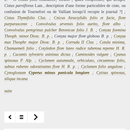
Cistus parviflorus
Lam., description d'une forme particulière de ciste, ou
confusion de Tournefort ou de Vaillant lorsqu'il recopie le journal ?]
;
Cistus Thymifolio Clus.
;
Cnicus Atractylidis folio et facie, flore
purpurascente
;
Convolvulus arvensis folio aurito, flore albo
;
Convolvulus peregrinus pulcher Betonicae folio J. B.
;
Conyza foemina
Theoph. minor Diosc. B. p.
; Conyza major flore globoso B. p. ;
Conyza
mas Theophr. major Diosc. B. p.
;
Corruda II Clus.
;
Cotula minima,
Chamaemeli folio
;
Cotyledon flore luteo radice tuberosa repente H. R.
p.
;
Cucumis sylvestris asininus dictus
;
Cuminoides vulgare
;
Cyanus
spinosus P. Alp.
;
Cyclamen autumnale, orbiculato, circumroso folio,
subtus rubente odoratissimo flore H. R. p.
;
Cyclamen folio anguloso
;
Cynoglossum
Cyperus minus panicula longiore
;
Cytisus spinosus,
siliqua incana
.
suite