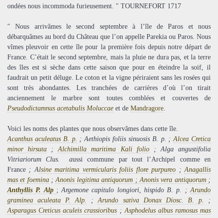
ondées nous incommoda furieusement. " TOURNEFORT 1717
" Nous arrivâmes le second septembre à l’île de Paros et nous
débarquâmes au bord du Château que l’on appelle Parekia ou Paros. Nous
vîmes pleuvoir en cette île pour la première fois depuis notre départ de
France. C’était le second septembre, mais la pluie ne dura pas, et la terre
des îles est si sèche dans cette saison que pour en éteindre la soif, il
faudrait un petit déluge. Le coton et la vigne périraient sans les rosées qui
sont très abondantes. Les tranchées de carrières d’où l’on tirait
anciennement le marbre sont toutes comblées et couvertes de
Pseudodictamnus acetabulis Moluccae
et de
Mandragore
.
Voici les noms des plantes que nous observâmes dans cette île.
Acanthus aculeatus B. p.
; Aethiopis foliis sinuosis B. p. ;
Alcea Cretica
minor hirsuta
;
Alchimilla maritima Kali folio
; Alga angustifolia
Vitriariorum Clus. a
ussi commune par tout l’Archipel comme en
France
; A
lsine maritima vermicularis foliis flore purpureo
;
Anagallis
mas et foemina
;
Anonis legitima antiquorum ; Anonis vera antiquorum
;
Anthyllis P. Alp
;
Argemone capitulo longiori, hispido B. p. ;
Arundo
graminea aculeata P. Alp.
;
Arundo sativa Donax Diosc. B. p.
;
Asparagus Creticus aculeis crassioribus
;
Asphodelus albus ramosus mas