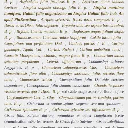
B. p.
;
Asphodelus foliis fistulosis B. p.
;
Asteriscus minor annuus
Creticus
;
Atriplex angusto oblongo folio B. p.
;
Atriplex maritima
humifusa, Halimi folio angustissimo an Atriplex Halimi folio Lob. An
apud PluKenetium
;
Atriplex sylvestris, fructu roseo compresso B. p.
;
Barba Jovis Oleae folio argenteo
;
Bryonia alba seu aspera baccis rubris
B. p. ;
Bryonia Cretica maculata B. p.
;
Buglossum angustifolium majus
B. p.
;
Bulbocastanum Creticum radice Napiformi
;
Cakile latiore folio
;
Caprifolium non perfoliatum Dod.
;
Carduus parvus J. B.
;
Carlina
gummifera Apula Col.
;
Carlina Richeri
;
Carlina umbellata lutea
;
Caucalis Monspeliaca, echinato, magno fructu B. p.
;
Centaurium minus
spicatum purpureum
;
Ceterac officinarum
; Chamaedrys arborea
Aegyptiaca B. p. ;
Chamæleon salmanticensis Clus.
;
Chamæleon
salmanticensis flore albo
;
Chamaepitys moschata, foliis serratis flore
luteo
;
Chamaesice villosa
; Chenopodium folio Deltoide erectum
hispanicum ; Chenopodium folio sinuato candicante ;
Chondrilla juncea
viscosa arvensis qua 1 Diosc. B. p.
sed caule magis aspero et flore majore
;
Chrysanthemum Cret. 1. Clus. ; Chrysanthemum partim candido, partim
luteo B. p.
; Cichorium ex semine spinosi degener sive non spinosum ;
Cichorium spinosum B. p.
;
Cichorium sylvestre seu officinarum B. p.
;
Cistus folio Salviae duriore, rotundiore et quasi complicato
[cette
dénomination mêle les termes de
Cistus folio Salviae
-
Cistus salvifolius
L. - et
Cistus folio rotundiore, incano , quasi complicato, qui désigne