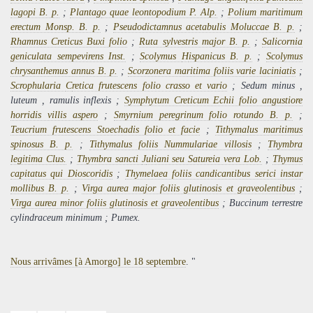
lagopi B. p.
;
Planta
g
o quae leontopodium P. Alp.
;
Polium maritimum
erectum Monsp. B. p.
;
Pseudodictamnus acetabulis Moluccae B. p.
;
Rhamnus Creticus Buxi folio
;
Ruta sylvestris major B. p.
;
Salicornia
geniculata sempevirens Inst.
;
Scolymus
H
ispanicus B. p.
;
Scolymus
chrysanthemus annus B. p.
;
Scorzonera maritima foliis varie laciniatis
;
Scrophularia
C
retica frutescens folio crasso et vario
; Sedum
minus
,
luteum
,
ramulis inflexis
;
Symphytum Creticum Echii folio angustiore
horridis villis aspero
;
Smyrnium peregrinum folio rotundo B. p.
;
Teucrium frutescens Stoechadis folio et facie
;
Tithymalus maritimus
spinosus B. p.
;
Tithymalus foliis Nummulariae villosis
;
Thymbra
legitima Clus.
;
Thymbra sancti
J
uliani seu Satureia vera Lob.
;
Thymus
capitatus qui Dioscoridis
;
Thymelaea foliis candicantibus serici instar
mollibus B. p.
;
Virga aurea major foliis glutinosis et graveolentibus
;
Virga aurea minor foliis glutinosis et graveolentibus
; Buccinum terrestre
cylindraceum minimum ; Pumex.
Nous arrivâmes [à Amorgo] le 18 septembre
. "