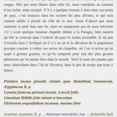
rouges. Dès que nous fûmes dans cette île, nous courûmes au sommet
d’un rocher assez escarpé. S’il y a quelque fortune à faire dans ces sortes
de pays, c’est toujours dans les rochers les plus affreux, et qui sont
comme taillés à plomb du côté de la mer. Aussi d’abord que nous
mettions le pied dans une île, nous ne manquions pas de nous informer
s’il y avait quelque fameuse chapelle dédiée à la Panagia, bien assurés
qu’elle se trouvait dans l’endroit du pays le moins accessible. Il est peu
d’écueils dans l’Archipel où il n’y en ait et la dévotion de la population
grecque consiste à visiter ces sortes de chapelles, où l’on n’arrive qu’en
suant à grosses gouttes, ce qu’ils comptent pour une des plus grosses
pénitences qu’on puisse faire dans le monde. Voici le nom des plantes que
nous observâmes dans l’ile de Nicouria, dans le peu de temps que nous y
fûmes :
Ptarmica incana pinnulis cristatis quae Absinthium Santonicum,
Ægyptiacum
B. p.
Lunaria fruticosa perennis incana, Leucoii foliis
Limonium Bellidis folio minori et lanceolato
Elichrysum angustifolium incanum, maximo flore
Acanthus aculeatus B. p.
; Alaternus minorifolio Inst. ;
Alchimilla Kali