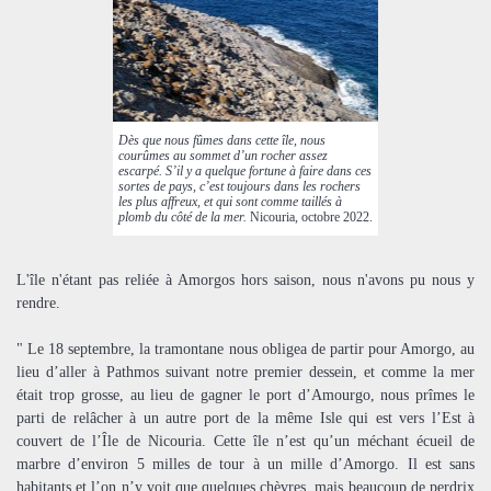
Dès que nous fûmes dans cette île, nous
courûmes au sommet d’un rocher assez
escarpé. S’il y a quelque fortune à faire dans ces
sortes de pays, c’est toujours dans les rochers
les plus affreux, et qui sont comme taillés à
plomb du côté de la mer.
Nicouria, octobre 2022.
L'île n'étant pas reliée à Amorgos hors saison, nous n'avons pu nous y
rendre.
" Le 18 septembre, la tramontane nous obligea de partir pour Amorgo, au
lieu d’aller à Pathmos suivant notre premier dessein, et comme la mer
était trop grosse, au lieu de gagner le port d’Amourgo, nous prîmes le
parti de relâcher à un autre port de la même Isle qui est vers l’Est à
couvert de l’Île de Nicouria. Cette île n’est qu’un méchant écueil de
marbre d’environ 5 milles de tour à un mille d’Amorgo. Il est sans
habitants et l’on n’y voit que quelques chèvres, mais beaucoup de perdrix