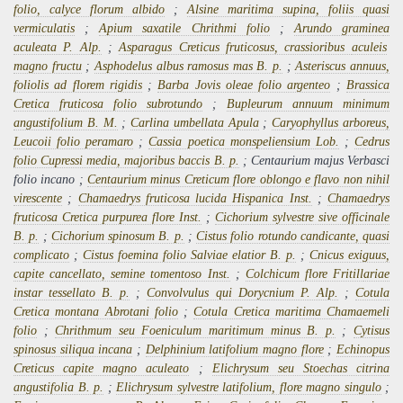
folio, calyce florum albido
;
Alsine maritima supina, foliis quasi
vermiculatis
;
Apium saxatile Chrithmi folio
;
Arundo gramine
a
aculeata P. Alp.
;
Asparagus Creticus fruticosus, crassioribus
aculeis
magno fructu
;
Asphodelus albus ramosus mas B. p.
;
Asteriscus annuus,
foliolis ad florem rigidis
;
Barba Jovis oleae folio argenteo
;
Brassica
Cretica fruticosa folio subrotundo
;
Bupleurum annuum minimum
angustifolium B. M.
;
Carlina umbellata Apula
;
Caryophyllus arboreus,
Leucoii folio peramaro
;
Cassia poetica monspeliensium Lob.
;
Cedrus
folio Cupressi media, majoribus baccis B. p.
; Centaurium majus Verbasci
folio incano ;
Centaurium minus Creticum flore oblongo e flavo non nihil
virescente
;
Chamaedrys fruticosa lucida Hispanica Inst.
;
Chamaedrys
fruticosa Cretica purpurea flore Inst.
;
Cichorium sylvestre sive officinale
B. p.
;
Cichorium spinosum B. p.
;
Cistus folio rotundo candicante, quasi
complicato
;
Cistus foemina folio Salviae elatior B. p.
;
Cnicus exiguus,
capite cancellato, semine tomentoso Inst.
;
Colchicum flore Fritill
ariae
instar tessellato B. p.
;
Convolvulus qui Dorycnium P. Alp.
;
Cotula
Cretica montana Abrotani folio
;
Cotula Cretica maritima Chamaemeli
folio
;
Chrithmum seu Foeniculum maritimum minus B. p.
;
Cytisus
spinosus siliqua incana
;
Delphinium latifolium magno flore
;
Echinopus
Creticus capite magno aculeato
;
Elichrysum seu Stoechas citrina
angustifolia B. p.
;
Elichrysum sylvestre latifolium, flore magno singulo
;