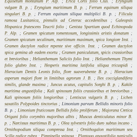
Equisetum montanum P. Alp.
;
Erica Coris folio Clus.
;
Eryngium
vulgare B. p.
;
Eryngium maritimum B. p.
;
Ferrum equinum siliqua
singulari B. p.
; Ferrum equinum siliqua multiplici B. p. ;
Filicula
ramosa Lusitanica, pinnulis ad Ceterac accedentibus
;
Galeopsis
Hispanica frutescens Teucrii folio
;
Genista Spartium quod Echinopoda
P. Alp.
;
Gramen spicatum tomentosum, longissimis aristis donatum
;
Gramen spicatum secalinum, maritimum maximum, spica longiore Inst.
;
Gramen dactylon radice repente sive officin. Inst.
;
Gramen dactylon
spica gemina ab eadem exortu
;
Gramen paniculatum, spicis crassioribus
et brevioribus
;
Helianthem
u
m Saliciis folio Inst.
;
Helianthemum Thymi
folio glabro Inst.
;
Hesperis maritima latifolia siliqua tricuspidi
;
Hieracium Dentis Leonis folio, flore suaverubente B. p.
;
Hieracium
asperum majori flore in limitibus agrorum J. B.
;
Ilex cocciglandifera
similis, glande maxima
;
Juncus acutus, capitulis Sorghi B. p.
;
Kakile
maritima angustifolia
;
Kali spinosum foliis crassioribus et brevioribus ;
Kali spinosum foliis longioribus
;
Lentiscus vulgaris B. p.
;
Lichen
saxatilis Polypoides tinctorius
; Limonium parvum Bellidis minoris folio
B. p. ;
Limonium fruticosum Bellidis folio proliferum
;
Majorana Cretica
Origani folio corymbis majoribus albis
;
Muscus denticulatus minor B.
p.
;
Narcissus maritimus B. p.
;
Olea sylvestris folio duro subtus incano
;
Ornithopodium siliqua compressa Inst.
;
Ornithogalon maritimum seu
Scilla radice rubra
;
Pimpinella spinosa
;
Plantago angustifolia paniculis