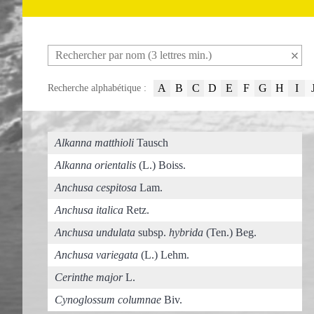
A
B
C
D
E
F
G
H
I
Recherche alphabétique :
Alkanna matthioli
Tausch
Alkanna orientalis
(L.) Boiss.
Anchusa cespitosa
Lam.
Anchusa italica
Retz.
Anchusa undulata
subsp.
hybrida
(Ten.) Beg.
Anchusa variegata
(L.) Lehm.
Cerinthe major
L.
Cynoglossum columnae
Biv.