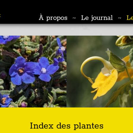
t
À propos
Le journal
Le
~
~
Index des plantes