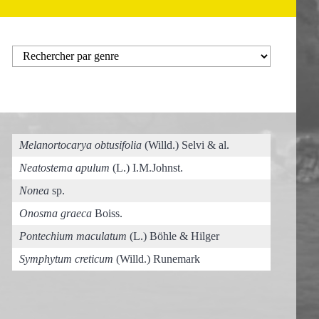
Melanortocarya obtusifolia
(Willd.) Selvi & al.
Neatostema apulum
(L.) I.M.Johnst.
Nonea
sp.
Onosma graeca
Boiss.
Pontechium maculatum
(L.) Böhle & Hilger
Symphytum creticum
(Willd.) Runemark