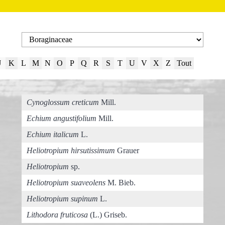
J
K
L
M
N
O
P
Q
R
S
T
U
V
X
Z
Tout
Cynoglossum creticum
Mill.
Echium angustifolium
Mill.
Echium italicum
L.
Heliotropium hirsutissimum
Grauer
Heliotropium
sp.
Heliotropium suaveolens
M. Bieb.
Heliotropium supinum
L.
Lithodora fruticosa
(L.) Griseb.