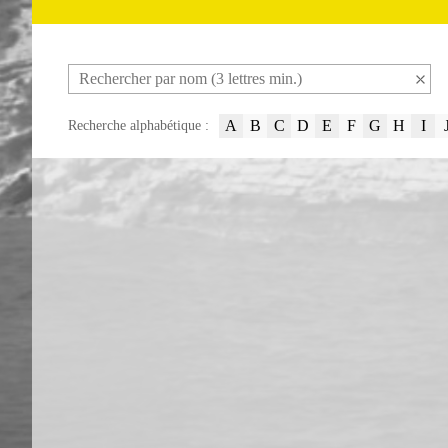
A
B
C
D
E
F
G
H
I
Recherche alphabétique :