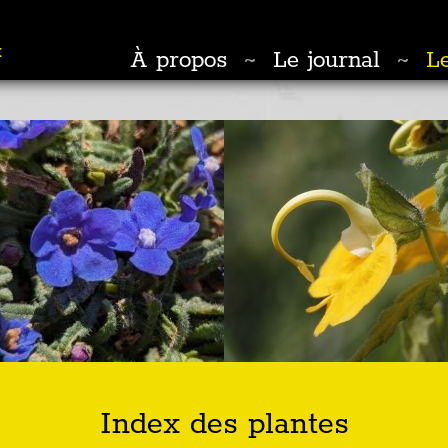
t
À propos
Le journal
Le
~
~
Index des plantes