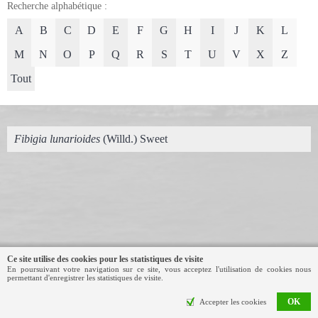
Recherche alphabétique :
A
B
C
D
E
F
G
H
I
J
K
L
M
N
O
P
Q
R
S
T
U
V
X
Z
Tout
Fibigia lunarioides
(Willd.) Sweet
Ce site utilise des cookies pour les statistiques de visite
En poursuivant votre navigation sur ce site, vous acceptez l'utilisation de cookies nous
Contact
permettant d'enregistrer les statistiques de visite.
Site éco-responsable
Mentions légales
OK
Accepter les cookies
par Wesmedia